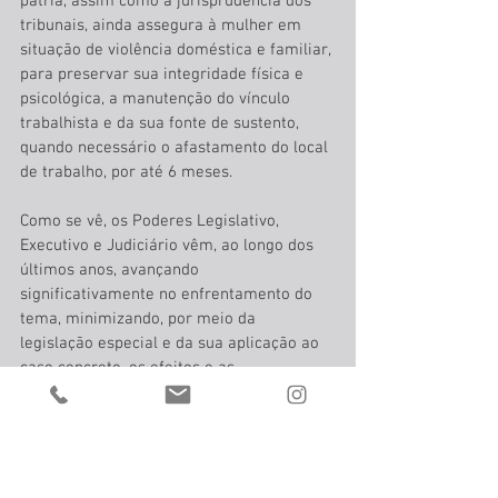
pátria, assim como a jurisprudência dos 
tribunais, ainda assegura à mulher em 
situação de violência doméstica e familiar, 
para preservar sua integridade física e 
psicológica, a manutenção do vínculo 
trabalhista e da sua fonte de sustento, 
quando necessário o afastamento do local 
de trabalho, por até 6 meses.
Como se vê, os Poderes Legislativo, 
Executivo e Judiciário vêm, ao longo dos 
últimos anos, avançando 
significativamente no enfrentamento do 
tema, minimizando, por meio da 
legislação especial e da sua aplicação ao 
caso concreto, os efeitos e as 
consequências danosas decorrentes da 
situação de violência doméstica 
vivenciada pela mulher brasileira, 
resguardando-a de toda forma de 
negligência, discriminação, exploração, 