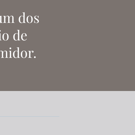
um dos
io de
midor.