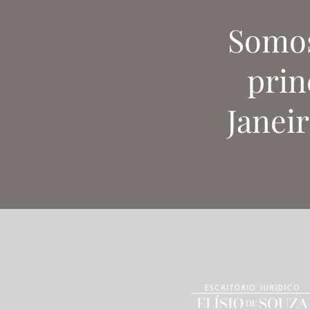
Somos
prin
Janei