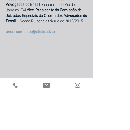
Advogados do Brasil
, seccional do Rio de
Janeiro. Foi
Vice-Presidente da Comissão de
Juizados Especiais da Ordem dos Advogados do
Brasil
– Seção RJ para o triênio de 2013/2015.
anderson.elisio@elisio.adv.br
Nome
Email
Assunto