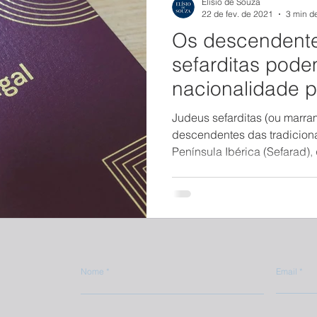
Elísio de Souza
22 de fev. de 2021
3 min de
Os descendente
sefarditas pode
nacionalidade 
Judeus sefarditas (ou marra
descendentes das tradicion
Península Ibérica (Sefarad), 
Nome
Email