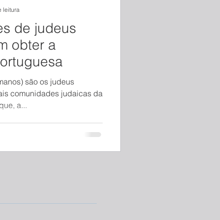
 leitura
s de judeus
m obter a
portuguesa
manos) são os judeus
ais comunidades judaicas da
que, a...